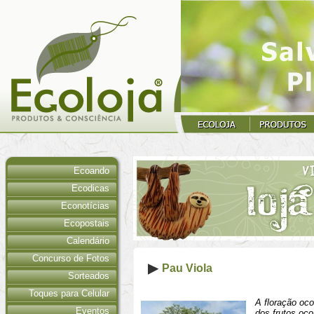
Ecoando
Ecodicas
Econotícias
Ecopostais
Calendário
Concurso de Fotos
Pau Viola
Sorteados
Toques para Celular
A floração oc
Eventos
dos frutos oco