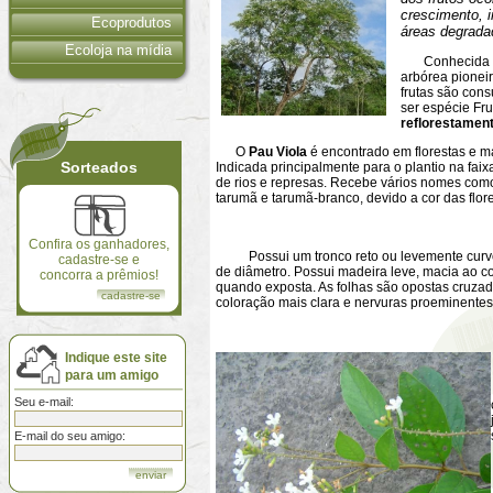
crescimento, 
Ecoprodutos
áreas degrada
Ecoloja na mídia
Conhecida 
arbórea pionei
frutas são cons
ser espécie Fru
reflorestamen
O
Pau Viola
é encontrado em florestas e m
Sorteados
Indicada principalmente para o plantio na fai
de rios e represas. Recebe vários nomes como
tarumã e tarumã-branco, devido a cor das flor
Confira os ganhadores,
Possui um tronco reto ou levemente curvo, g
cadastre-se e
de diâmetro. Possui madeira leve, macia ao cor
concorra a prêmios!
quando exposta. As folhas são opostas cruzad
cadastre-se
coloração mais clara e nervuras proeminentes
Indique este site
para um amigo
Seu e-mail:
E-mail do seu amigo: