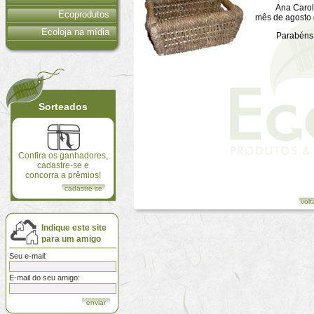
Ana Carolina 
Ecoprodutos
mês de agosto 
Ecoloja na mídia
Parabéns 
Sorteados
Confira os ganhadores,
cadastre-se e
concorra a prêmios!
cadastre-se
volt
Indique este site
para um amigo
Seu e-mail:
E-mail do seu amigo: