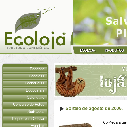
Ecoando
Ecodicas
Econotícias
Ecopostais
Calendário
Concurso de Fotos
Sorteio de agosto de 2006.
Sorteados
Toques para Celular
Conheça a ga
Eventos