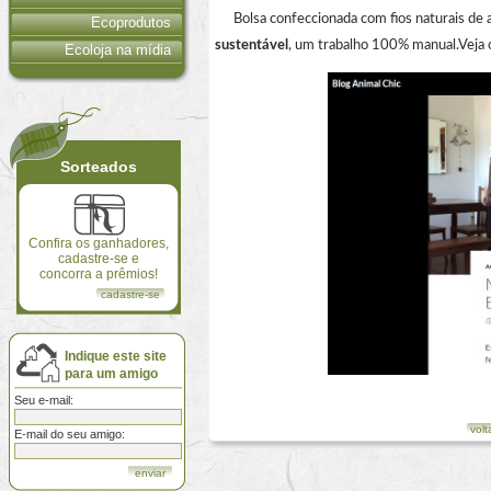
Bolsa confeccionada com fios naturais de 
Ecoprodutos
sustentável
, um trabalho 100% manual.Veja 
Ecoloja na mídia
Sorteados
Confira os ganhadores,
cadastre-se e
concorra a prêmios!
cadastre-se
Indique este site
para um amigo
Seu e-mail:
volt
E-mail do seu amigo: