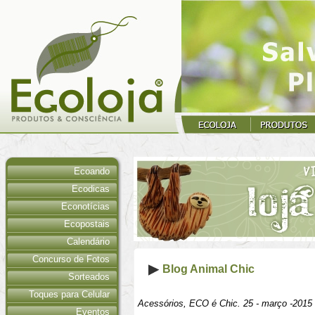
Ecoando
Ecodicas
Econotícias
Ecopostais
Calendário
Concurso de Fotos
Blog Animal Chic
Sorteados
Toques para Celular
Acessórios, ECO é Chic. 25 - março -2015
Eventos