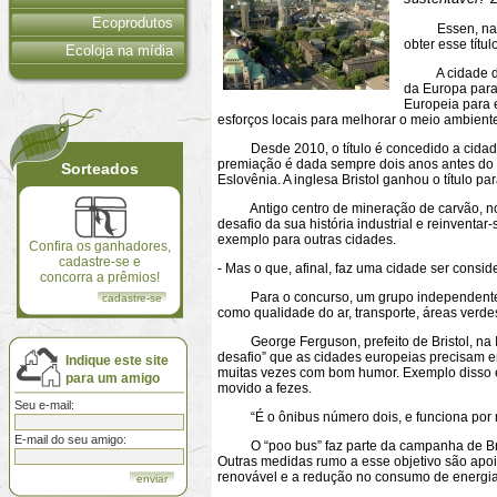
Ecoprodutos
Essen, na Ale
obter esse títu
Ecoloja na mídia
A cidade de E
da Europa par
Europeia para 
esforços locais para melhorar o meio ambient
Desde 2010, o título é concedido a cidades
premiação é dada sempre dois anos antes do p
Sorteados
Eslovênia. A inglesa Bristol ganhou o título
Antigo centro de mineração de carvão, no c
desafio da sua história industrial e reinventa
exemplo para outras cidades.
Confira os ganhadores,
cadastre-se e
- Mas o que, afinal, faz uma cidade ser consi
concorra a prêmios!
Para o concurso, um grupo independente de
cadastre-se
como qualidade do ar, transporte, áreas verd
George Ferguson, prefeito de Bristol, na In
desafio” que as cidades europeias precisam e
Indique este site
muitas vezes com bom humor. Exemplo disso é
para um amigo
movido a fezes.
Seu e-mail:
“É o ônibus número dois, e funciona por me
E-mail do seu amigo:
O “poo bus” faz parte da campanha de Bris
Outras medidas rumo a esse objetivo são apo
renovável e a redução no consumo de energia