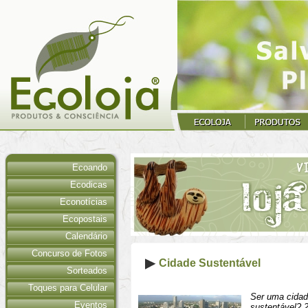
Ecoando
Ecodicas
Econotícias
Ecopostais
Calendário
Concurso de Fotos
Cidade Sustentável
Sorteados
Toques para Celular
Ser uma cidad
Eventos
sustentável? 