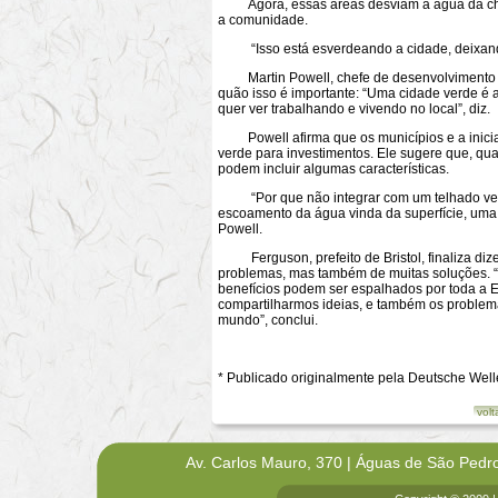
Agora, essas áreas desviam a água da chuv
a comunidade.
“Isso está esverdeando a cidade, deixando-
Martin Powell, chefe de desenvolvimento u
quão isso é importante: “Uma cidade verde é 
quer ver trabalhando e vivendo no local”, diz.
Powell afirma que os municípios e a iniciati
verde para investimentos. Ele sugere que, qu
podem incluir algumas características.
“Por que não integrar com um telhado verde
escoamento da água vinda da superfície, uma 
Powell.
Ferguson, prefeito de Bristol, finaliza diz
problemas, mas também de muitas soluções. “
benefícios podem ser espalhados por toda a 
compartilharmos ideias, e também os problem
mundo”, conclui.
* Publicado originalmente pela Deutsche Welle
volt
Av. Carlos Mauro, 370 | Águas de São Pedr