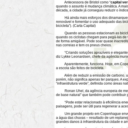
Antecessora de Bristol como “
capital ve
quando o assunto é mudança climática. A mais
década, a cidade já conseguiu reduzir o índi
Há ainda mais esforços dos dinamarqueses 
renovável e fomentar o uso adequado das bici
bicicleta”). (Carta Capital)
Quando as pessoas estacionam as biciclet
quando os ciclistas chegam para pegá-las de
de forma amigável. Pode soar quase inacredit
nas correias e tem os pneus cheios.
“Criando soluções aprazíveis e elegantes p
diz Lykke Leonardsen, chefe da agência munic
Aparentemente, funciona. Hoje, em Copenh
a escola são feitos de bicicleta.
Além de reduzir a emissão de carbono, u
porém, não significa apenas ter parques. A 
“infraestrutura verde”, definida como áreas n
Ronan Uhel, da agência europeia de meio a
de base natural” que também pode contribuir 
“Pode estar relacionado à eficiência energé
paisagens, pode ser útil para regenerar a acess
Um grande projeto em Copenhague envolveu
a água das chuvas – resultado de um replan
grandes danos à infraestrutura da cidade e am