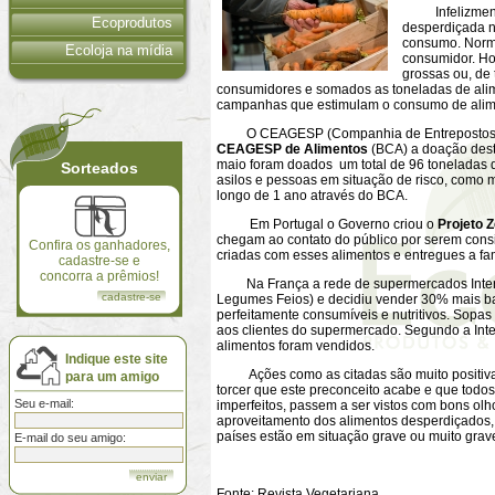
Infelizmente 
Ecoprodutos
desperdiçada n
consumo. Norma
Ecoloja na mídia
consumidor. Ho
grossas ou, de
consumidores e somados as toneladas de alim
campanhas que estimulam o consumo de alime
O CEAGESP (Companhia de Entrepostos e A
CEAGESP de Alimentos
(BCA) a doação deste
maio foram doados um total de 96 toneladas d
Sorteados
asilos e pessoas em situação de risco, como 
longo de 1 ano através do BCA.
Em Portugal o Governo criou o
Projeto 
chegam ao contato do público por serem consi
Confira os ganhadores,
criadas com esses alimentos e entregues a fam
cadastre-se e
concorra a prêmios!
Na França a rede de supermercados Inter
cadastre-se
Legumes Feios) e decidiu vender 30% mais ba
perfeitamente consumíveis e nutritivos. Sopas
aos clientes do supermercado. Segundo a Int
alimentos foram vendidos.
Indique este site
Ações como as citadas são muito positivas,
para um amigo
torcer que este preconceito acabe e que todos
Seu e-mail:
imperfeitos, passem a ser vistos com bons o
aproveitamento dos alimentos desperdiçados,
países estão em situação grave ou muito grave
E-mail do seu amigo:
Fonte: Revista Vegetariana