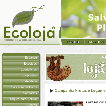
Ecoando
Ecodicas
Econotícias
Ecopostais
Calendário
Concurso de Fotos
Campanha Frutas e Legume
Sorteados
Toques para Celular
Produtos consi
Eventos