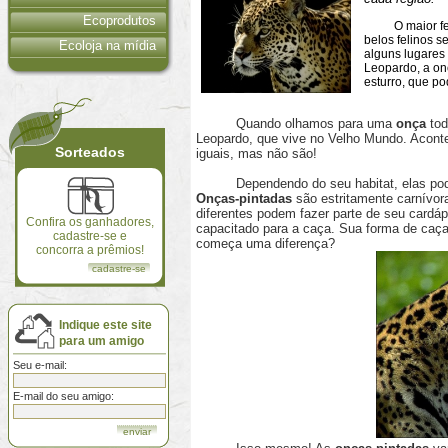
Ecoprodutos
O maior felin
belos felinos 
Ecoloja na mídia
alguns lugare
Leopardo, a on
esturro, que p
Quando olhamos para uma
onça
tod
Leopardo, que vive no Velho Mundo. Acont
Sorteados
iguais, mas não são!
Dependendo do seu habitat, elas podem c
Onças-pintadas
são estritamente carnívor
diferentes podem fazer parte de seu cardáp
Confira os ganhadores,
capacitado para a caça. Sua forma de caça
cadastre-se e
começa uma diferença?
concorra a prêmios!
cadastre-se
Indique este site
para um amigo
Seu e-mail:
E-mail do seu amigo: