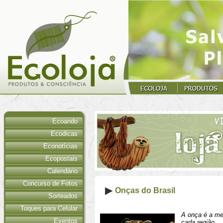
Ecoando
Ecodicas
Econotícias
Ecopostais
Calendário
Concurso de Fotos
Onças do Brasil
Sorteados
Toques para Celular
A onça é a me
Eventos
cada região.