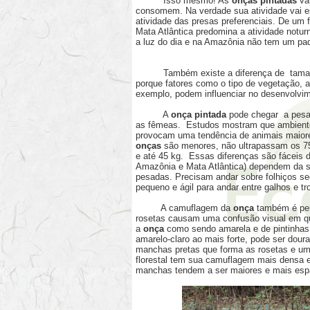
Isso mesmo! As
onças pintadas
var
consomem. Na verdade sua atividade vai es
atividade das presas preferenciais. De um 
Mata Atlântica predomina a atividade notur
a luz do dia e na Amazônia não tem um pad
Também existe a diferença de tamanho e
porque fatores como o tipo de vegetação, a 
exemplo, podem influenciar no desenvolvi
A
onça pintada
pode chegar a pesa
as fêmeas. Estudos mostram que ambientes
provocam uma tendência de animais maiore
onças
são menores, não ultrapassam os 7
e até 45 kg. Essas diferenças são fáceis 
Amazônia e Mata Atlântica) dependem da s
pesadas. Precisam andar sobre folhiços se
pequeno e ágil para andar entre galhos e 
A camuflagem da
onça
também é perf
rosetas causam uma confusão visual em q
a
onça
como sendo amarela e de pintinhas
amarelo-claro ao mais forte, pode ser dour
manchas pretas que forma as rosetas e uma
florestal tem sua camuflagem mais densa 
manchas tendem a ser maiores e mais esp