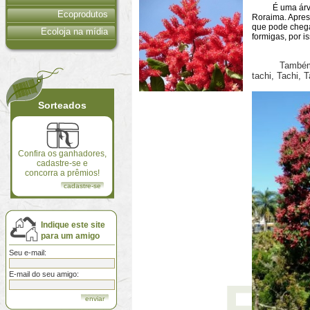
É uma árvore 
Ecoprodutos
Roraima. Aprese
que pode chegar
Ecoloja na mídia
formigas, por 
Também conhe
tachi, Tachi, 
Sorteados
Confira os ganhadores,
cadastre-se e
concorra a prêmios!
cadastre-se
Indique este site
para um amigo
Seu e-mail:
E-mail do seu amigo: