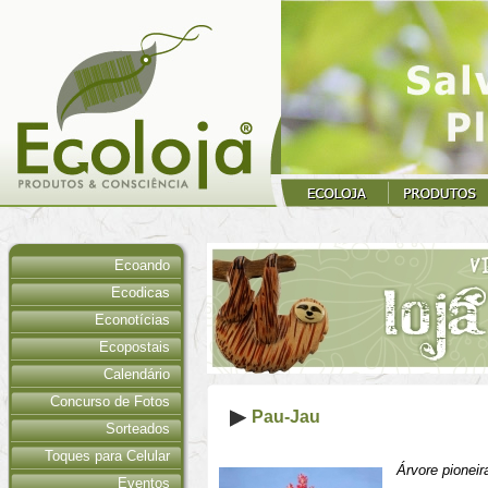
Ecoando
Ecodicas
Econotícias
Ecopostais
Calendário
Concurso de Fotos
Pau-Jau
Sorteados
Toques para Celular
Árvore pionei
Eventos