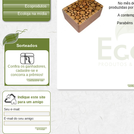
No mês de set
Ecoprodutos
produzidas por
Ecoloja na mídia
A contemplada
Parabéns Reg
Sorteados
Confira os ganhadores,
cadastre-se e
concorra a prêmios!
cadastre-se
volt
Indique este site
para um amigo
Seu e-mail:
E-mail do seu amigo: