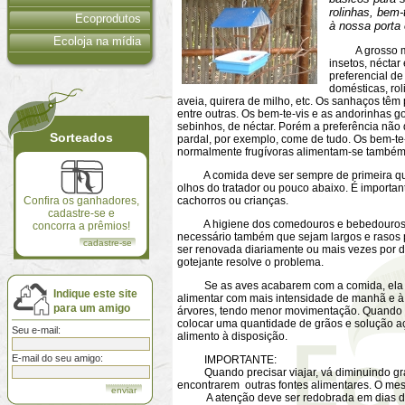
rolinhas, bem-
Ecoprodutos
à nossa porta 
Ecoloja na mídia
A grosso modo
insetos, néctar
preferencial d
domésticas, rol
aveia, quirera de milho, etc. Os sanhaços têm
entre outras. Os bem-te-vis e as andorinhas go
sebinhos, de néctar. Porém a preferência não 
Sorteados
pardal, por exemplo, come de tudo. Os bem-te
normalmente frugívoras alimentam-se também 
A comida deve ser sempre de primeira qual
olhos do tratador ou pouco abaixo. É importa
Confira os ganhadores,
cachorros ou crianças.
cadastre-se e
A higiene dos comedouros e bebedouros dev
concorra a prêmios!
necessário também que sejam largos e rasos 
cadastre-se
ser renovada diariamente ou mais vezes por d
gotejante resolve o problema.
Se as aves acabarem com a comida, ela dev
Indique este site
alimentar com mais intensidade de manhã e à 
para um amigo
árvores, tendo menor movimentação. Quando a
colocar uma quantidade de grãos e solução açu
Seu e-mail:
alimento à disposição.
E-mail do seu amigo:
IMPORTANTE:
Quando precisar viajar, vá diminuindo grad
encontrarem outras fontes alimentares. O mesmo
A atenção deve ser redobrada em dias de ch