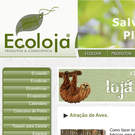
Ecoando
Ecodicas
Econotícias
Ecopostais
Calendário
Concurso de Fotos
Atração de Aves.
Sorteados
Toques para Celular
Como fazer iss
Eventos
básicos para 