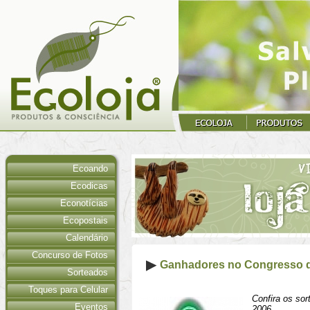
Ecoando
Ecodicas
Econotícias
Ecopostais
Calendário
Concurso de Fotos
Ganhadores no Congresso d
Sorteados
Toques para Celular
Confira os so
Eventos
2006.