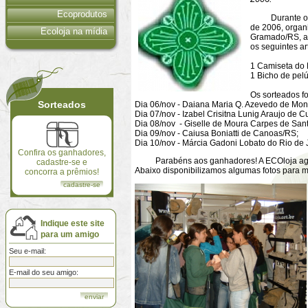
Ecoprodutos
Durante o 57º
de 2006, organ
Ecoloja na mídia
Gramado/RS, a 
os seguintes ar
1 Camiseta do 
1 Bicho de pelú
Os sorteados f
Sorteados
Dia 06/nov - Daiana Maria Q. Azevedo de Mon
Dia 07/nov - Izabel Crisitna Lunig Araujo de Cu
Dia 08/nov - Giselle de Moura Carpes de San
Dia 09/nov - Caiusa Boniatti de Canoas/RS;
Dia 10/nov - Márcia Gadoni Lobato do Rio de 
Confira os ganhadores,
Parabéns aos ganhadores! A ECOloja agradec
cadastre-se e
Abaixo disponibilizamos algumas fotos para 
concorra a prêmios!
cadastre-se
Indique este site
para um amigo
Seu e-mail:
E-mail do seu amigo: