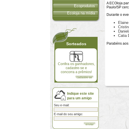
A ECOloja par
Ecoprodutos
Paulo/SP cerc
Ecoloja na mídia
Durante o eve
Elaine
Cristi
Daniel
Catia 
Sorteados
Parabéns aos 
Confira os ganhadores,
cadastre-se e
concorra a prêmios!
cadastre-se
Indique este site
para um amigo
Seu e-mail:
E-mail do seu amigo: