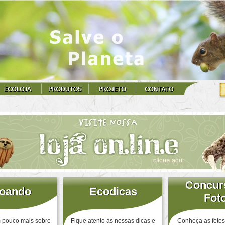
Concur
Concur
oando
oando
Ecodicas
Ecodicas
Fot
Fot
pouco mais sobre
Fique atento às nossas dicas e
Conheça as foto