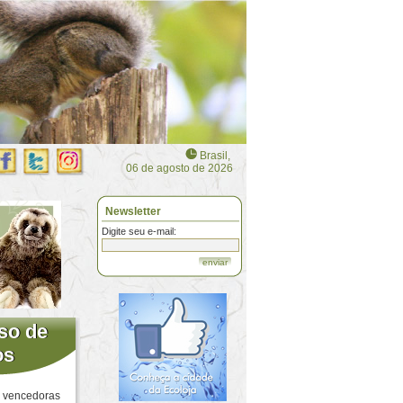
Brasil,
06 de agosto de 2026
Newsletter
Digite seu e-mail:
enviar
so de
so de
os
os
s vencedoras