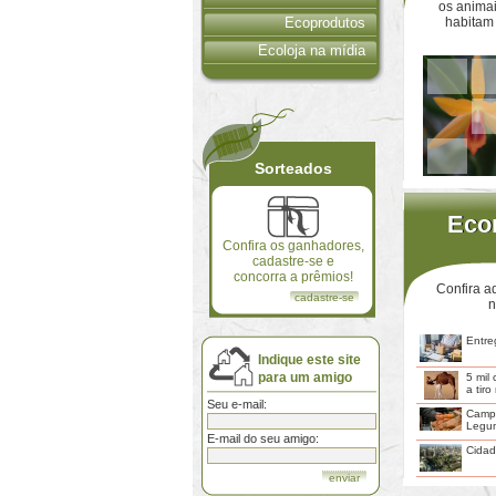
os animai
Ecoprodutos
habitam
Ecoloja na mídia
Sorteados
Econ
Eco
Confira os ganhadores,
cadastre-se e
concorra a prêmios!
Confira aq
cadastre-se
n
Entre
Indique este site
para um amigo
5 mil
a tiro
Seu e-mail:
Camp
Legu
E-mail do seu amigo:
Cidad