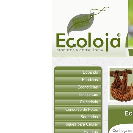
Ecoando
Ecodicas
Econotícias
Ecopostais
Calendário
Concurso de Fotos
Ec
Ec
Sorteados
Toques para Celular
Conheça um 
Eventos