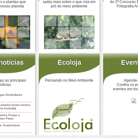
s e plantas que
saiba mais sobre o que rola em
do 2º Concurso 
 nosso planeta
pró do meio ambiente
Fotografia A
otícias
notícias
Ecoloja
Ecoloja
Even
Even
ui as principais
Pensando no Meio Ambiente
Agende-
otícias:
Confira os p
eventos em tod
gas Domiciliares
 camelos foram mortos
 na Austrália
anha Frutas e
mes Feios
e Sustentável